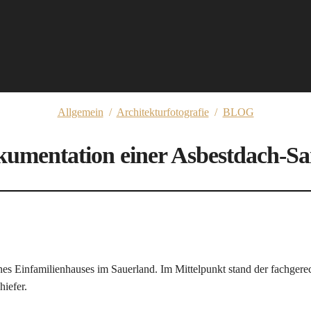
Allgemein
/
Architekturfotografie
/
BLOG
kumentation einer Asbestdach-Sa
 Einfamilienhauses im Sauerland. Im Mittelpunkt stand der fachgerech
iefer.