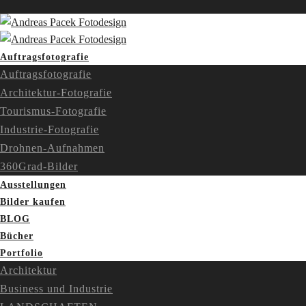
Auftragsfotografie
Auftragsfotografie
Architektur-Fotografie
Tourismus-Fotografie
Industrie-Fotografie
Drohnen-Aufnahmen
360Grad-Bilder
Ausstellungen
Bilder kaufen
BLOG
Bücher
Portfolio
Architektur
Business und Industrie