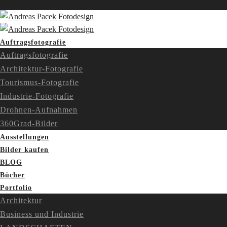
Auftragsfotografie
Auftragsfotografie
Architektur-Fotografie
Tourismus-Fotografie
Industrie-Fotografie
Drohnen-Aufnahmen
360Grad-Bilder
Ausstellungen
Bilder kaufen
BLOG
Bücher
Portfolio
Architektur
Business und Industrie