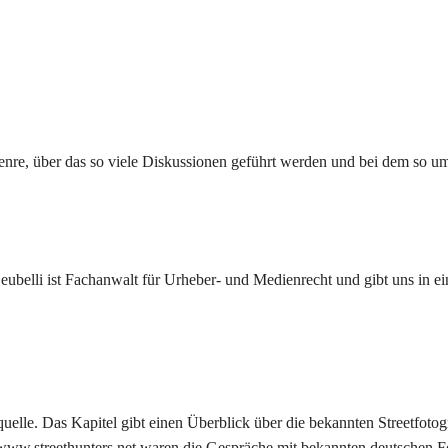
s Genre, über das so viele Diskussionen geführt werden und bei dem so
 Deubelli ist Fachanwalt für Urheber- und Medienrecht und gibt uns in 
quelle. Das Kapitel gibt einen Überblick über die bekannten Streetfoto
ww.streethunters.net waren die Gespräche mit bekannten deutschen Fot